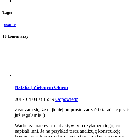
Tags:
pisanie
16 komentarzy
Natalia | Zielonym Okiem
2017-04-04 at 15:49
Odpowiedz
Zgadzam się, że najlepiej po prostu zacząć i starać się pisać
już regularnie :)
Warto też pracować nad aktywnym czytaniem tego, co
napisali inni. Ja na przykład teraz analizuję konstrukcję
kryminałów, które czytam – poza tym, że daję się porwać