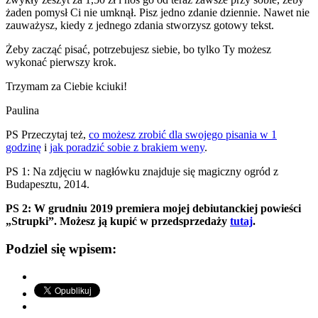
żaden pomysł Ci nie umknął. Pisz jedno zdanie dziennie. Nawet nie
zauważysz, kiedy z jednego zdania stworzysz gotowy tekst.
Żeby zacząć pisać, potrzebujesz siebie, bo tylko Ty możesz
wykonać pierwszy krok.
Trzymam za Ciebie kciuki!
Paulina
PS Przeczytaj też,
co możesz zrobić dla swojego pisania w 1
godzinę
i
jak poradzić sobie z brakiem weny
.
PS 1: Na zdjęciu w nagłówku znajduje się magiczny ogród z
Budapesztu, 2014.
PS 2: W grudniu 2019 premiera mojej debiutanckiej powieści
„Strupki”. Możesz ją kupić w przedsprzedaży
tutaj
.
Podziel się wpisem: