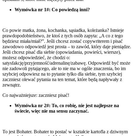
Wymówka nr 1#: Co powiedzą inni?
Co powie matka, żona, kochanka, sąsiadka, koleżanka? Istnieje
prawdopodobieństwo, że ktoś z tych osób zapyta: „A co z tego
będziesz miała/miał?”. Jeśli chcesz zostać copywriterem i pisać
zawodowo odpowiedź jest prosta – to zawód, który daje pieniądze.
Jeśli chcesz pisać dla siebie (opowiadania, powieści, wiersze),
możesz odpowiedzieć, że chodzi o:
satysfakcję/przyjemność/adrenalinę/zabawę. Odpowiedź być może
nie zadowoli pytającego, ale to nie ma w ogóle znaczenia, bo im
szybciej odpowiesz na to pytanie tylko dla siebie, tym szybciej
zaczniesz olewać pytania na ten temat, które będą napływały z
zewnątrz.
Co najważniejsze: zaczniesz pisać!
Wymówka nr 2#: To, co robię, nie jest najlepsze na
świecie, więc nie ma sensu zaczynać.
To jest Bohater. Bohater to postać w kształcie kartofla z dziwnym