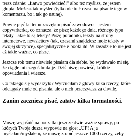
teraz zdanie: „Łatwo powiedzieć!” albo też myślisz, że jestem
głupia. Możesz tak myśleć (tylko nie trać czasu na pisanie tego w
komentarzu, bo i tak go usunę).
Prawie pięć lat temu zaczęłam pisać zawodowo – jestem
copywriterką, co oznacza, że piszę każdego dnia, różnego typu
teksty. Jakie to są teksty? Piszę poradniki, teksty na strony
internetowe, newslettery (tak, czasami znajdziesz moje teksty w
swojej skrzynce), specjalistyczne e-booki itd. W zasadzie to nie jest
aż takie ważne, co piszę.
Jeszcze rok temu niewiele pisałam dla siebie, bo wydawało mi się,
że ciągle mi czegoś brakuje. Dziś piszę powieść, krótkie
opowiadania i wiersze.
Co takiego się wydarzyło? Wyrzuciłam z głowy kilka rzeczy, które
odciągały mnie od pisania, ale o nich przeczytasz za chwilę.
Zanim zaczniesz pisać, załatw kilka formalności.
Muszę wyjaśnić na początku jeszcze dwie ważne sprawy, po
których Twoja dusza wypowie na głos: „UF! A ja
myślałam/myślałem, że muszę zrobić jeszcze 1000 rzeczy, żeby