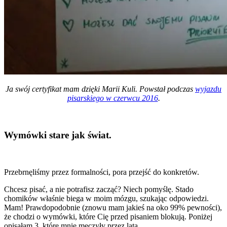
Ja swój certyfikat mam dzięki Marii Kuli. Powstał podczas
wyjazdu
pisarskiego w czerwcu 2016
.
Wymówki stare jak świat.
Przebrnęliśmy przez formalności, pora przejść do konkretów.
Chcesz pisać, a nie potrafisz zacząć? Niech pomyślę. Stado
chomików właśnie biega w moim mózgu, szukając odpowiedzi.
Mam! Prawdopodobnie (znowu mam jakieś na oko 99% pewności),
że chodzi o wymówki, które Cię przed pisaniem blokują. Poniżej
opisałam 3, które mnie męczyły przez lata.