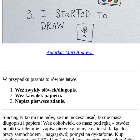
Autorka: Mari Andrew.
W przypadku pisania to równie łatwe:
Weź zwykły ołówek/długopis.
Weź kawałek papieru.
Napisz pierwsze zdanie.
Słuchaj, tylko mi nie mów, że nie możesz pisać, bo nie masz
długopisu i papieru! Weź cokolwiek, co masz pod ręką – otwórz
notatki w telefonie i zapisz pierwszy pomysł na tekst. Jadąc do
pracy samochodem – nagraj swój pomysł na dyktafonie. Kup
zwykły zeszyt za 1,50 zł i noś go od teraz zawsze przy sobie, żeby