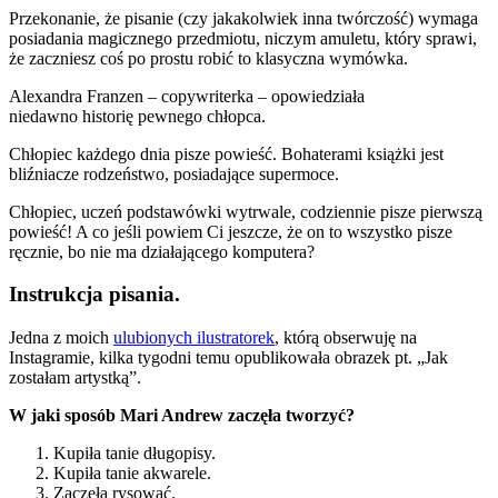
Przekonanie, że pisanie (czy jakakolwiek inna twórczość) wymaga
posiadania magicznego przedmiotu, niczym amuletu, który sprawi,
że zaczniesz coś po prostu robić to klasyczna wymówka.
Alexandra Franzen – copywriterka – opowiedziała
niedawno historię pewnego chłopca.
Chłopiec każdego dnia pisze powieść. Bohaterami książki jest
bliźniacze rodzeństwo, posiadające supermoce.
Chłopiec, uczeń podstawówki wytrwale, codziennie pisze pierwszą
powieść! A co jeśli powiem Ci jeszcze, że on to wszystko pisze
ręcznie, bo nie ma działającego komputera?
Instrukcja pisania.
Jedna z moich
ulubionych ilustratorek
, którą obserwuję na
Instagramie, kilka tygodni temu opublikowała obrazek pt. „Jak
zostałam artystką”.
W jaki sposób Mari Andrew zaczęła tworzyć?
Kupiła tanie długopisy.
Kupiła tanie akwarele.
Zaczęła rysować.