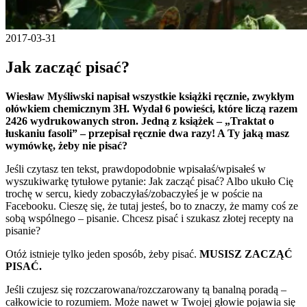
2017-03-31
Jak zacząć pisać?
Wiesław Myśliwski napisał wszystkie książki ręcznie, zwykłym
ołówkiem chemicznym 3H. Wydał 6 powieści, które liczą razem
2426 wydrukowanych stron. Jedną z książek – „Traktat o
łuskaniu fasoli” – przepisał ręcznie dwa razy! A Ty jaką masz
wymówkę, żeby nie pisać?
Jeśli czytasz ten tekst, prawdopodobnie wpisałaś/wpisałeś w
wyszukiwarkę tytułowe pytanie: Jak zacząć pisać? Albo ukuło Cię
trochę w sercu, kiedy zobaczyłaś/zobaczyłeś je w poście na
Facebooku. Cieszę się, że tutaj jesteś, bo to znaczy, że mamy coś ze
sobą wspólnego – pisanie. Chcesz pisać i szukasz złotej recepty na
pisanie?
Otóż istnieje tylko jeden sposób, żeby pisać.
MUSISZ ZACZĄĆ
PISAĆ.
Jeśli czujesz się rozczarowana/rozczarowany tą banalną poradą –
całkowicie to rozumiem. Może nawet w Twojej głowie pojawia się