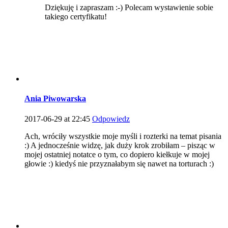
Dziękuję i zapraszam :-) Polecam wystawienie sobie
takiego certyfikatu!
Ania Piwowarska
2017-06-29 at 22:45
Odpowiedz
Ach, wróciły wszystkie moje myśli i rozterki na temat pisania
:) A jednocześnie widzę, jak duży krok zrobiłam – pisząc w
mojej ostatniej notatce o tym, co dopiero kiełkuje w mojej
głowie :) kiedyś nie przyznałabym się nawet na torturach :)