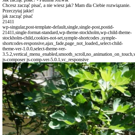
Chcesz zacząć pisać, a nie wiesz jak? Mam dla Ciebie rozwiązanie.
Przeczytaj jakie!
jak zacząć pisać
21411
wp-singular,post-template-default,single,single-post,postid-
21411,single-format-standard,wp-theme-stockholm,wp-child-theme-
stockholm-child,cookies-not-set,symple-shortcodes ,symple-
shortcodes-responsive,ajax_fade,page_not_loaded,,select-child-
theme-ver-1.0.0,select-theme-ver-
3.5.2,vertical_menu_enabled,smooth_scroll,no_animation_on_touch
js-composer js-comp-ver-5.0.1,vc_responsive