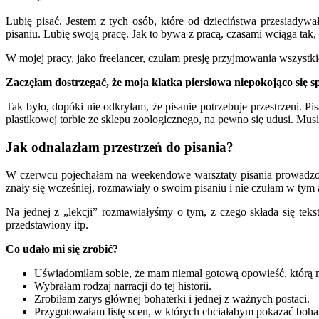
Lubię pisać. Jestem z tych osób, które od dzieciństwa przesiadywa
pisaniu. Lubię swoją pracę. Jak to bywa z pracą, czasami wciąga tak
W mojej pracy, jako freelancer, czułam presję przyjmowania wszystkic
Zaczęłam dostrzegać, że moja klatka piersiowa niepokojąco się sp
Tak było, dopóki nie odkryłam, że pisanie potrzebuje przestrzeni. Pi
plastikowej torbie ze sklepu zoologicznego, na pewno się udusi. Musis
Jak odnalazłam przestrzeń do pisania?
W czerwcu pojechałam na weekendowe warsztaty pisania prowadz
znały się wcześniej, rozmawiały o swoim pisaniu i nie czułam w tym 
Na jednej z „lekcji” rozmawiałyśmy o tym, z czego składa się tek
przedstawiony itp.
Co udało mi się zrobić?
Uświadomiłam sobie, że mam niemal gotową opowieść, którą nos
Wybrałam rodzaj narracji do tej historii.
Zrobiłam zarys głównej bohaterki i jednej z ważnych postaci.
Przygotowałam listę scen, w których chciałabym pokazać bohate