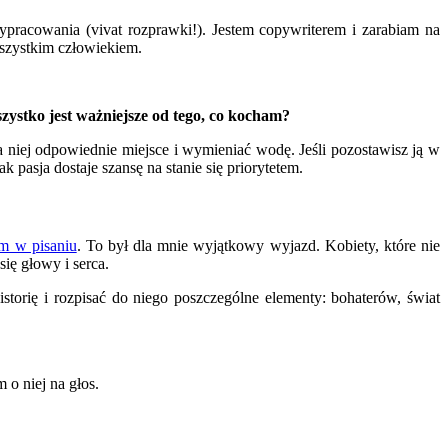
wypracowania (vivat rozprawki!). Jestem copywriterem i zarabiam na
wszystkim człowiekiem.
szystko jest ważniejsze od tego, co kocham?
dla niej odpowiednie miejsce i wymieniać wodę. Jeśli pozostawisz ją w
 pasja dostaje szansę na stanie się priorytetem.
om w pisaniu
. To był dla mnie wyjątkowy wyjazd. Kobiety, które nie
ię głowy i serca.
torię i rozpisać do niego poszczególne elementy: bohaterów, świat
o niej na głos.