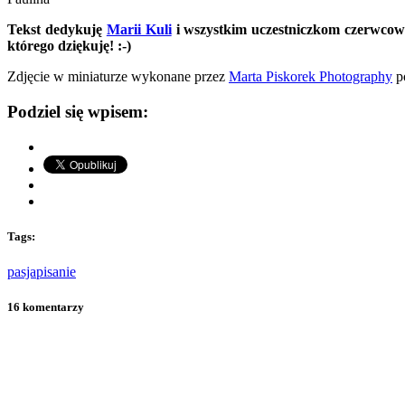
Tekst dedykuję
Marii Kuli
i wszystkim uczestniczkom czerwcowe
którego dziękuję! :-)
Zdjęcie w miniaturze wykonane przez
Marta Piskorek Photography
p
Podziel się wpisem:
Tags:
pasja
pisanie
16 komentarzy