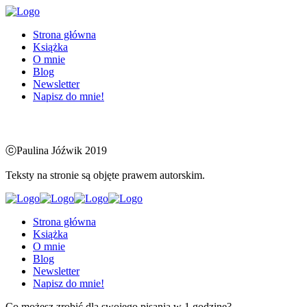
Strona główna
Książka
O mnie
Blog
Newsletter
Napisz do mnie!
ⓒPaulina Jóźwik 2019
Teksty na stronie są objęte prawem autorskim.
Strona główna
Książka
O mnie
Blog
Newsletter
Napisz do mnie!
Co możesz zrobić dla swojego pisania w 1 godzinę?