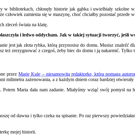
ły w bibliotekach, chłonęły historie jak gąbka i uwielbiały szkolne 
, że człowiek zamienia się w maszynę, choć chciałby pozostać przede 
h zleceń świata na klatę.
łaszczyła i ledwo oddycham. Jak w takiej sytuacji tworzyć, jeśli w
sanie jest jak złota rybka, którą przynosisz do domu. Musisz znaleźć 
z też zrezygnować z czegoś, żeby biec do domu i ją nakarmić. Tylko tak
one przez
Marię Kulę – niesamowitą redaktorkę, która pomaga autor
ani milimetra zażenowania, a z każdym dniem coraz bardziej otwierały s
st. Potem Maria dała nam zadanie. Miałyśmy wziąć swój pomysł na his
zę od dawna i tylko czeka na spisanie. Po raz pierwszy powiedziałam 
rkę mojej historii.