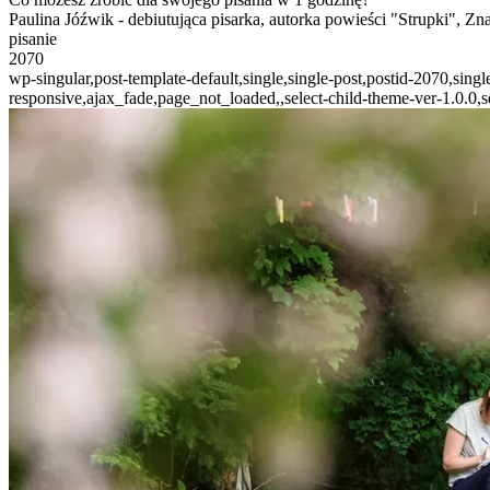
Paulina Jóźwik - debiutująca pisarka, autorka powieści "Strupki", Zna
pisanie
2070
wp-singular,post-template-default,single,single-post,postid-2070,si
responsive,ajax_fade,page_not_loaded,,select-child-theme-ver-1.0.0