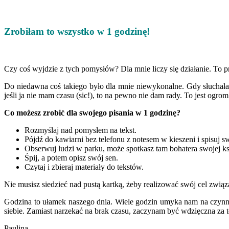
Zrobiłam to wszystko w 1 godzinę!
Czy coś wyjdzie z tych pomysłów? Dla mnie liczy się działanie. To p
Do niedawna coś takiego było dla mnie niewykonalne. Gdy słuchałam
jeśli ja nie mam czasu (sic!), to na pewno nie dam rady. To jest ogrom
Co możesz zrobić dla swojego pisania w 1 godzinę?
Rozmyślaj nad pomysłem na tekst.
Pójdź do kawiarni bez telefonu z notesem w kieszeni i spisuj s
Obserwuj ludzi w parku, może spotkasz tam bohatera swojej ks
Śpij, a potem opisz swój sen.
Czytaj i zbieraj materiały do tekstów.
Nie musisz siedzieć nad pustą kartką, żeby realizować swój cel związ
Godzina to ułamek naszego dnia. Wiele godzin umyka nam na czynnośc
siebie. Zamiast narzekać na brak czasu, zaczynam być wdzięczna za t
Paulina