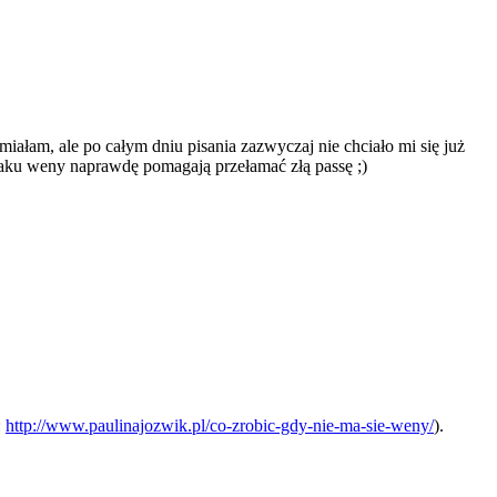
miałam, ale po całym dniu pisania zazwyczaj nie chciało mi się już
braku weny naprawdę pomagają przełamać złą passę ;)
:
http://www.paulinajozwik.pl/co-zrobic-gdy-nie-ma-sie-weny/
).