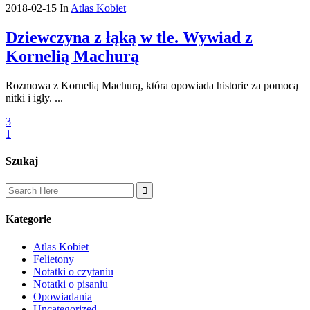
2018-02-15
In
Atlas Kobiet
Dziewczyna z łąką w tle. Wywiad z
Kornelią Machurą
Rozmowa z Kornelią Machurą, która opowiada historie za pomocą
nitki i igły. ...
3
1
Szukaj
Search
for:
Kategorie
Atlas Kobiet
Felietony
Notatki o czytaniu
Notatki o pisaniu
Opowiadania
Uncategorized