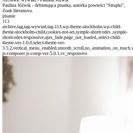
Paulina Jóźwik - debiutująca pisarka, autorka powieści "Strupki",
Znak literanova.
pisanie
113
archive,tag,tag-wywiad,tag-113,wp-theme-stockholm,wp-child-
theme-stockholm-child,cookies-not-set,symple-shortcodes ,symple-
shortcodes-responsive,ajax_fade,page_not_loaded,,select-child-
theme-ver-1.0.0,select-theme-ver-
3.5.2,vertical_menu_enabled,smooth_scroll,no_animation_on_touch
js-composer js-comp-ver-5.0.1,vc_responsive